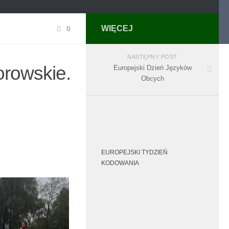
WIĘCEJ
0
NASTĘPNY POST
orowskie.
Europejski Dzień Języków
Obcych
EUROPEJSKI TYDZIEŃ
KODOWANIA