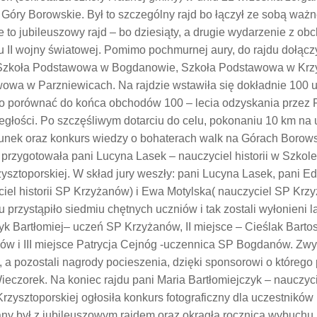
 Góry Borowskie. Był to szczególny rajd bo łączył ze sobą waż
 to jubileuszowy rajd – bo dziesiąty, a drugie wydarzenie z ob
 II wojny światowej. Pomimo pochmurnej aury, do rajdu dołączy
Szkoła Podstawowa w Bogdanowie, Szkoła Podstawowa w Krz
owa w Parzniewicach. Na rajdzie wstawiła się dokładnie 100 
o porównać do końca obchodów 100 – lecia odzyskania przez 
egłości. Po szczęśliwym dotarciu do celu, pokonaniu 10 km na
unek oraz konkurs wiedzy o bohaterach walk na Górach Borowsk
 przygotowała pani Lucyna Lasek – nauczyciel historii w Szko
zysztoporskiej. W skład jury weszły: pani Lucyna Lasek, pani E
ciel historii SP Krzyżanów) i Ewa Motylska( nauczyciel SP Krz
 przystąpiło siedmiu chętnych uczniów i tak zostali wyłonieni la
k Bartłomiej– uczeń SP Krzyżanów, II miejsce – Cieślak Bart
ów i III miejsce Patrycja Cejnóg -uczennica SP Bogdanów. Zwy
 a pozostali nagrody pocieszenia, dzięki sponsorowi o którego 
ieczorek. Na koniec rajdu pani Maria Bartłomiejczyk – nauczyci
rzysztoporskiej ogłosiła konkurs fotograficzny dla uczestników r
ny był z jubileuszowym rajdem oraz okrągłą rocznicą wybuchu 