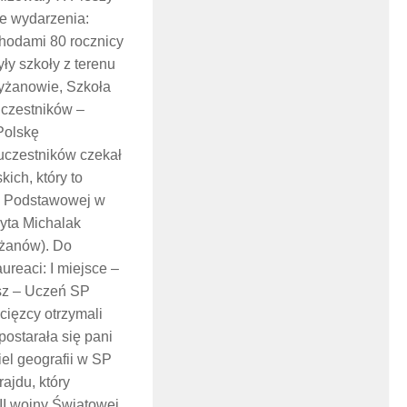
ne wydarzenia:
chodami 80 rocznicy
ły szkoły z terenu
yżanowie, Szkoła
uczestników –
Polskę
 uczestników czekał
ich, który to
le Podstawowej w
dyta Michalak
yżanów). Do
ureaci: I miejsce –
osz – Uczeń SP
cięzcy otrzymali
postarała się pani
el geografii w SP
ajdu, który
II wojny Światowej