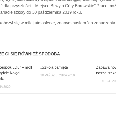
ć dla przyszłości – Miejsce Bitwy o Góry Borowskie” Prace mo
ariacie szkoły do 30 października 2019 roku.
kończył się w miłej atmosferze, znanym hasłem ”do zobaczeni
E CI SIĘ RÓWNIEŻ SPODOBA
espołu „Dur – moll”
„Szkoła pamięta”
Zabawa no
0
0
ądzie Kolęd i
naszej szko
30 PAŹDZIERNIKA 2019
ek.
1 LUTEGO 20
IA 2020