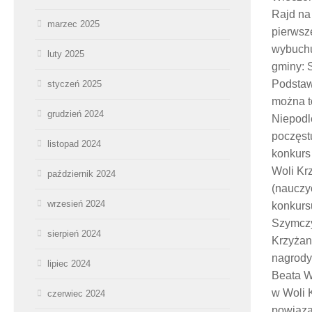
Rajd na
marzec 2025
pierwsze
wybuchu
luty 2025
gminy: 
Podstaw
styczeń 2025
można t
grudzień 2024
Niepodl
poczęst
listopad 2024
konkurs
Woli Kr
październik 2024
(nauczy
wrzesień 2024
konkursu
Szymczy
sierpień 2024
Krzyżan
nagrody,
lipiec 2024
Beata W
w Woli K
czerwiec 2024
powiąza