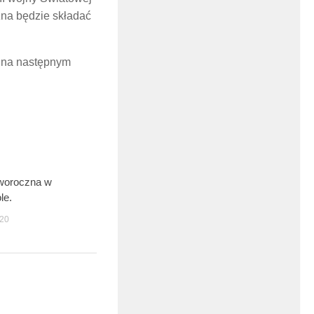
żna będzie składać
a na następnym
woroczna w
0
le.
20