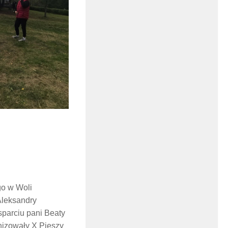
go w Woli
Aleksandry
sparciu pani Beaty
anizowały X Pieszy