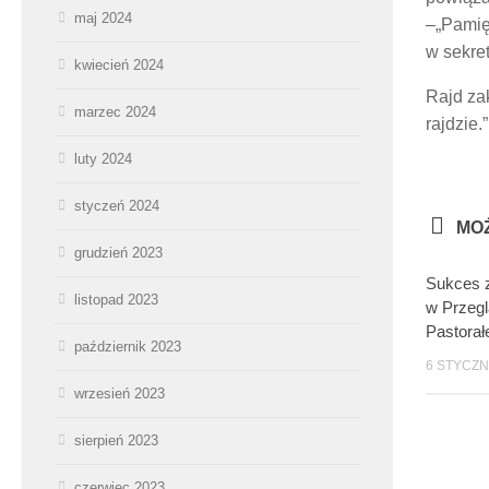
maj 2024
–„Pamię
w sekret
kwiecień 2024
Rajd za
marzec 2024
rajdzie.”
luty 2024
styczeń 2024
MOŻ
grudzień 2023
Sukces z
listopad 2023
w Przegl
Pastorał
październik 2023
6 STYCZN
wrzesień 2023
sierpień 2023
czerwiec 2023