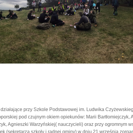
działające przy Szkole Podstawowej im. Ludwika Czyżewskie
oporskiej pod czujnym okiem opiekunów: Marii Bartłomiejczyk, 
yk, Agnieszki Warzyńskiej( nauczycieli) oraz przy ogromnym w
ek (sekretarza szkoły i radnej gminy) w dniu 21 września zorg