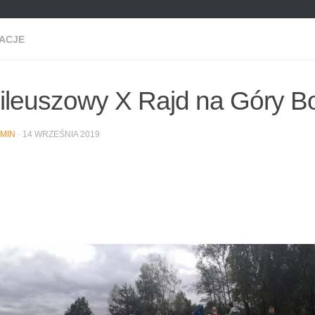
ACJE
ileuszowy X Rajd na Góry B
MIN
·
14 WRZEŚNIA 2019